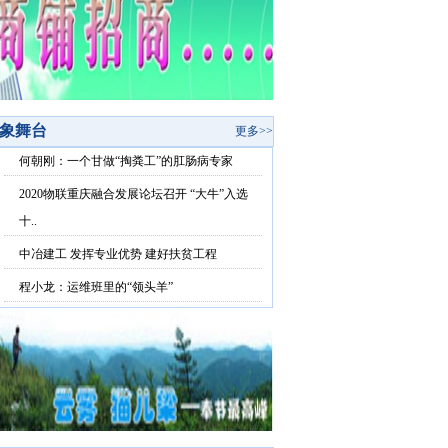
象舞台
更多>>
何朝刚：一个甘做“掏粪工”的肛肠病专家
2020物联重庆融合发展论坛召开 “大牛”入选
十..
中冶建工 发挥专业优势 建好扶贫工程
程小龙：运维班里的“领头羊”