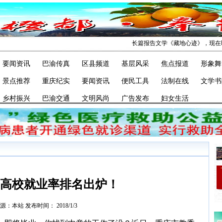
长篇报告文学《藏地心迹》，现在即将拍成同
要闻资讯
巴渝传真
区县频道
基层风采
焦点报道
形象舞
景点推荐
重庆纪实
要闻资讯
便民工具
法制在线
文学书
乡村振兴
巴渝交通
文明风尚
广告发布
妇女生活
重庆高校就业率排名出炉！
源：本站 发布时间： 2018/1/3