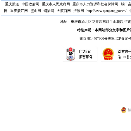
重庆报道
中国政府网
重庆市人民政府网
重庆市人力资源和社会保障网
城口
网
重庆綦江网
璧山网
铜梁网
大渡口网
涪陵网
http://www.qianjiang.gov.cn/
地址：重庆市渝北区花卉园东路半山花园;咨询电话：17
特别声明：本网站部分文字和图片
建议用1440*900分辨率 ICP备案
渝