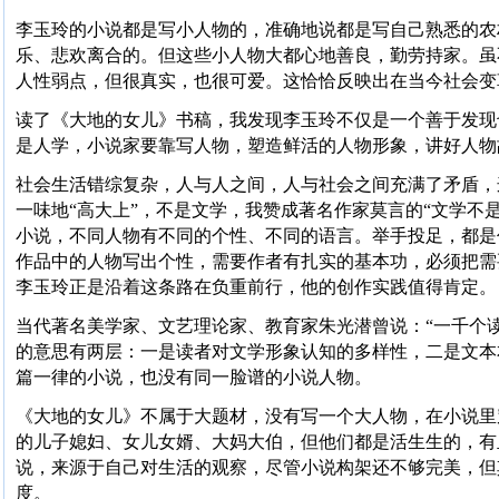
李玉玲的小说都是写小人物的，准确地说都是写自己熟悉的农
乐、悲欢离合的。但这些小人物大都心地善良，勤劳持家。虽
人性弱点，但很真实，也很可爱。这恰恰反映出在当今社会变
读了《大地的女儿》书稿，我发现李玉玲不仅是一个善于发现
是人学，小说家要靠写人物，塑造鲜活的人物形象，讲好人物
社会生活错综复杂，人与人之间，人与社会之间充满了矛盾，
一味地“高大上”，不是文学，我赞成著名作家莫言的“文学不
小说，不同人物有不同的个性、不同的语言。举手投足，都是
作品中的人物写出个性，需要作者有扎实的基本功，必须把需
李玉玲正是沿着这条路在负重前行，他的创作实践值得肯定。
当代著名美学家、文艺理论家、教育家朱光潜曾说：“一千个
的意思有两层：一是读者对文学形象认知的多样性，二是文本
篇一律的小说，也没有同一脸谱的小说人物。
《大地的女儿》不属于大题材，没有写一个大人物，在小说里
的儿子媳妇、女儿女婿、大妈大伯，但他们都是活生生的，有
说，来源于自己对生活的观察，尽管小说构架还不够完美，但
度。