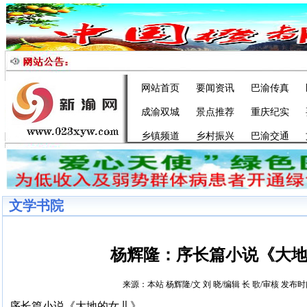
网站首页
要闻资讯
巴渝传真
成渝双城
景点推荐
重庆纪实
乡镇频道
乡村振兴
巴渝交通
文学书院
杨辉隆：序长篇小说《大
来源：本站 杨辉隆/文 刘 晓/编辑 长 歌/审核 发布时间： 
序长篇小说《大地的女儿》