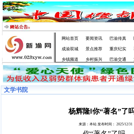
网站首页
要闻资讯
巴渝传真
成渝双城
景点推荐
重庆纪实
乡镇频道
乡村振兴
巴渝交通
文学书院
杨辉隆‖你“著名”了
来源：本站 发布时间： 2025/12/31
你
“著名”了吗