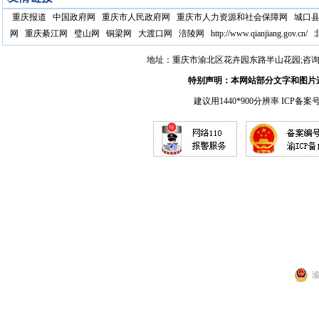
重庆报道
中国政府网
重庆市人民政府网
重庆市人力资源和社会保障网
城口
网
重庆綦江网
璧山网
铜梁网
大渡口网
涪陵网
http://www.qianjiang.gov.cn/
地址：重庆市渝北区花卉园东路半山花园;咨询电话：17
特别声明：本网站部分文字和图片
建议用1440*900分辨率 ICP备案
渝