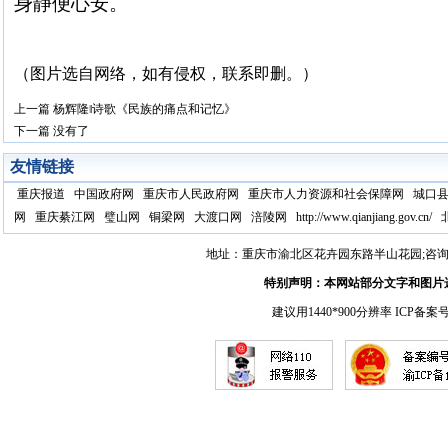
身静便心安。
（图片选自网络，如有侵权，联系即删。）
上一篇
杨辉隆‖诗歌《民族的痛点和记忆》
下一篇
没有了
友情链接
重庆报道
中国政府网
重庆市人民政府网
重庆市人力资源和社会保障网
城口
网
重庆綦江网
璧山网
铜梁网
大渡口网
涪陵网
http://www.qianjiang.gov.cn/
地址：重庆市渝北区花卉园东路半山花园;咨询电话：17
特别声明：本网站部分文字和图片
建议用1440*900分辨率 ICP备案