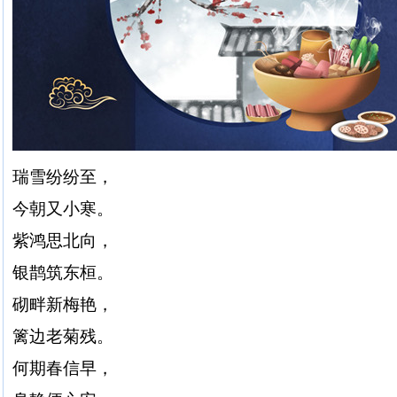
瑞雪纷纷至，
今朝又小寒。
紫鸿思北向，
银鹊筑东桓。
砌畔新梅艳，
篱边老菊残。
何期春信早，