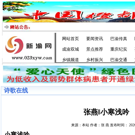
网站首页
要闻资讯
巴渝传真
成渝双城
景点推荐
重庆纪实
乡镇频道
乡村振兴
巴渝交通
诗歌在线
张燕‖小寒浅吟
来源：本站 作者：张 燕 发布时间： 2026/
小寒浅吟