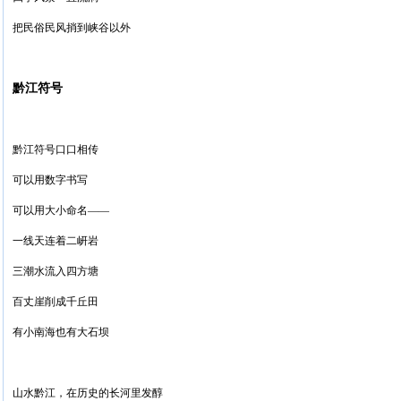
把民俗民风捎到峡谷以外
黔江符号
黔江符号口口相传
可以用数字书写
可以用大小命名——
一线天连着二岍岩
三潮水流入四方塘
百丈崖削成千丘田
有小南海也有大石坝
山水黔江，在历史的长河里发醇