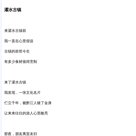
濯水古镇
来濯水古镇前
我一直在心里假设
古镇的前世今生
有多少食材值得烹制
来了濯水古镇
我发现，一张文化名片
伫立千年，被黔江人镀了金身
让来来往往的游人心里敞亮
那夜，朋友离室未归