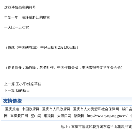
这些诗情画意的符号
年复一年，演绎成黔江的财富
一天比一天壮实
（原载《中国峡谷城》 中译出版社2021.06出版）
（作者简介：杨辉隆，笔名叶梓。中国作协会员，重庆市报告文学学会会长）
上一篇
王小平‖难忘草鞋
下一篇
我的秋天
友情链接
重庆报道
中国政府网
重庆市人民政府网
重庆市人力资源和社会保障网
城口
网
重庆綦江网
璧山网
铜梁网
大渡口网
涪陵网
http://www.qianjiang.gov.cn/
地址：重庆市渝北区花卉园东路半山花园;咨询电话：17