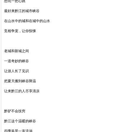
想玩一把心跳
最好来黔江的城市峡谷
在山水中的城和在城中的山水
竞相争宠，让你惊悚
老城和新城之间
一道奇妙的峡谷
让游人长了见识
把夏天搬到峡谷降温
让来黔江的人尽享清凉
黔驴不会技穷
黔江这个温暖的峡谷
四季风景一直流淌