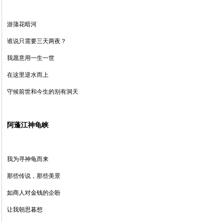
游蒲花暗河
谁说只需要三天两夜？
我愿意用一生一世
在这里逆水而上
守候前世和今生的别有洞天
阿蓬江神龟峡
我为寻神龟而来
那些传说，那些美景
如商人对金钱的企盼
让我朝思暮想