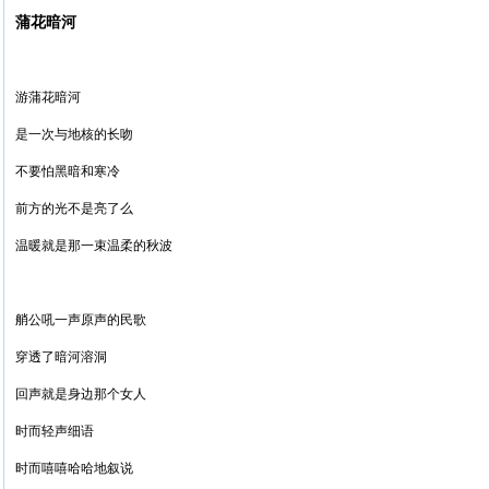
蒲花暗河
游蒲花暗河
是一次与地核的长吻
不要怕黑暗和寒冷
前方的光不是亮了么
温暖就是那一束温柔的秋波
艄公吼一声原声的民歌
穿透了暗河溶洞
回声就是身边那个女人
时而轻声细语
时而嘻嘻哈哈地叙说