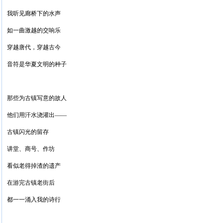
我听见廊桥下的水声
如一曲激越的交响乐
穿越唐代，穿越古今
音符是华夏文明的种子
那些为古镇写意的故人
他们用汗水浇灌出——
古镇闪光的留存
讲堂、商号、作坊
看似老得掉渣的遗产
在游完古镇老街后
都一一涌入我的诗行