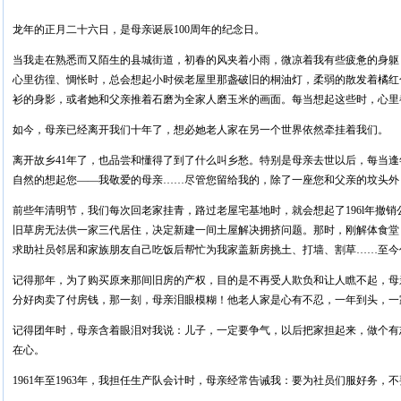
龙年的正月二十六日，是母亲诞辰100周年的纪念日。
当我走在熟悉而又陌生的县城街道，初春的风夹着小雨，微凉着我有些疲惫的身躯
心里彷徨、惆怅时，总会想起小时侯老屋里那盏破旧的桐油灯，柔弱的散发着橘红
衫的身影，或者她和父亲推着石磨为全家人磨玉米的画面。每当想起这些时，心里
如今，母亲已经离开我们十年了，想必她老人家在另一个世界依然牵挂着我们。
离开故乡41年了，也品尝和懂得了到了什么叫乡愁。特别是母亲去世以后，每当
自然的想起您——我敬爱的母亲……尽管您留给我的，除了一座您和父亲的坟头外
前些年清明节，我们每次回老家挂青，路过老屋宅基地时，就会想起了196l年撤
旧草房无法供一家三代居住，决定新建一间土屋解决拥挤问题。那时，刚解体食堂
求助社员邻居和家族朋友自己吃饭后帮忙为我家盖新房挑土、打墙、割草……至今
记得那年，为了购买原来那间旧房的产权，目的是不再受人欺负和让人瞧不起，母
分好肉卖了付房钱，那一刻，母亲泪眼模糊！他老人家是心有不忍，一年到头，一
记得团年时，母亲含着眼泪对我说：儿子，一定要争气，以后把家担起来，做个有
在心。
1961年至1963年，我担任生产队会计时，母亲经常告诫我：要为社员们服好务，