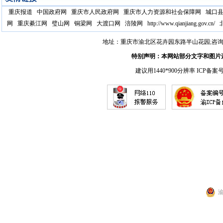
重庆报道
中国政府网
重庆市人民政府网
重庆市人力资源和社会保障网
城口
网
重庆綦江网
璧山网
铜梁网
大渡口网
涪陵网
http://www.qianjiang.gov.cn/
地址：重庆市渝北区花卉园东路半山花园;咨询电话：17
特别声明：本网站部分文字和图片
建议用1440*900分辨率 ICP备案
渝