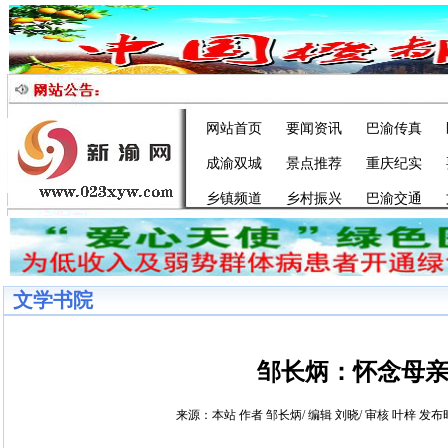
网站首页
要闻资讯
巴渝传真
成渝双城
景点推荐
重庆纪实
乡镇频道
乡村振兴
巴渝交通
文学书院
邹长炳：怀念母
来源：本站 作者 邹长炳/ 编辑 刘晓/ 审核 叶梓 发布时间：