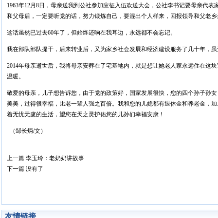
1963年12月8日，母亲送我到公社参加应征入伍欢送大会，公社李书记要母亲代
和父母后，一定要听党的话，努力锻炼自己，要混出个人样来，回报领导和父老乡
这话虽然已过去60年了，但始终还响在我耳边，永远都不会忘记。
我在部队部队提干，后来转业后，又为家乡社会发展和经济建设服务了几十年，虽
2014年母亲逝世后，我将母亲安葬在了宅基地内，就是想让她老人家永远住在这
温暖。
敬爱的母亲，儿子想告诉您，由于党的政策好，国家发展很快，您的四个孙子孙女
美美，过得很幸福，比老一辈人强之百倍。我和您的儿媳都有退休金和养老金，加
着无忧无慮的生活，望您在天之灵护佑您的儿孙们幸福安康！
（邹长炳/文）
上一篇
李玉玲：老奶奶讲故事
下一篇
没有了
友情链接