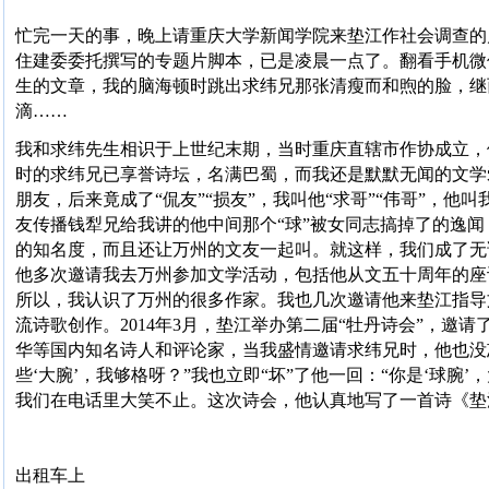
忙完一天的事，晚上请重庆大学新闻学院来垫江作社会调查的
住建委委托撰写的专题片脚本，已是凌晨一点了。翻看手机微
生的文章，我的脑海顿时跳出求纬兄那张清瘦而和煦的脸，继
滴……
我和求纬先生相识于上世纪末期，当时重庆直辖市作协成立，
时的求纬兄已享誉诗坛，名满巴蜀，而我还是默默无闻的文学
朋友，后来竟成了“侃友”“损友”，我叫他“求哥”“伟哥”，他
友传播钱犁兄给我讲的他中间那个“球”被女同志搞掉了的逸闻
的知名度，而且还让万州的文友一起叫。就这样，我们成了无
他多次邀请我去万州参加文学活动，包括他从文五十周年的座
所以，我认识了万州的很多作家。我也几次邀请他来垫江指导
流诗歌创作。2014年3月，垫江举办第二届“牡丹诗会”，邀
华等国内知名诗人和评论家，当我盛情邀请求纬兄时，他也没忘
些‘大腕’，我够格呀？”我也立即“坏”了他一回：“你是‘球腕
我们在电话里大笑不止。这次诗会，他认真地写了一首诗《垫
出租车上