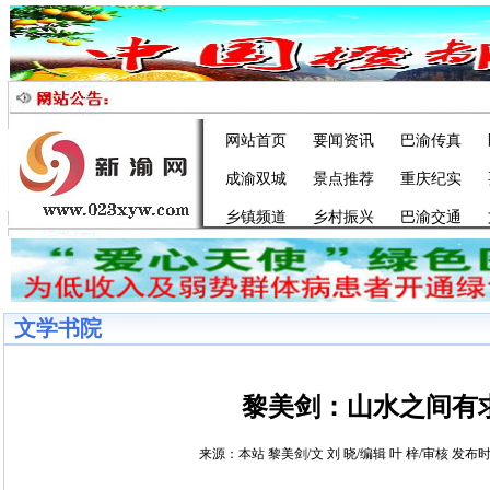
网站首页
要闻资讯
巴渝传真
成渝双城
景点推荐
重庆纪实
乡镇频道
乡村振兴
巴渝交通
文学书院
黎美剑：山水之间有
来源：本站 黎美剑/文 刘 晓/编辑 叶 梓/审核 发布时间：