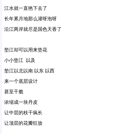
江水就一直艳下去了
长年累月地那么灌呀泡呀
沿江两岸就尽是国色天香了
垫江却可以用来垫花
小小垫江 以及
垫江以北以南 以东 以西
来一个底层设计
甚至干脆
浓缩成一块丹皮
让中层的枝干疯长
让顶层的花瓣狂放