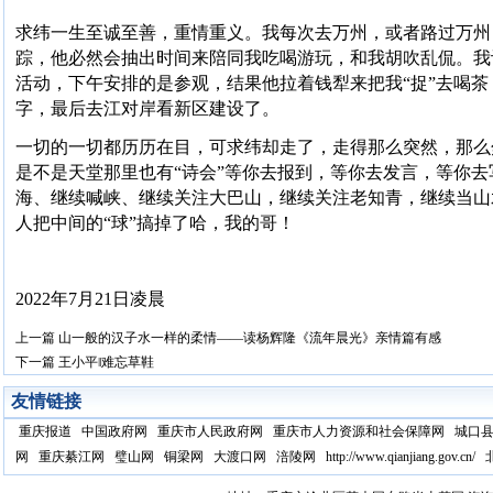
求纬一生至诚至善，重情重义。我每次去万州，或者路过万州
踪，他必然会抽出时间来陪同我吃喝游玩，和我胡吹乱侃。我记
活动，下午安排的是参观，结果他拉着钱犁来把我“捉”去喝
字，最后去江对岸看新区建设了。
一切的一切都历历在目，可求纬却走了，走得那么突然，那么
是不是天堂那里也有“诗会”等你去报到，等你去发言，等你
海、继续喊峡、继续关注大巴山，继续关注老知青，继续当山
人把中间的“球”搞掉了哈，我的哥！
2022年7月21日凌晨
上一篇
山一般的汉子水一样的柔情——读杨辉隆《流年晨光》亲情篇有感
下一篇
王小平‖难忘草鞋
友情链接
重庆报道
中国政府网
重庆市人民政府网
重庆市人力资源和社会保障网
城口
网
重庆綦江网
璧山网
铜梁网
大渡口网
涪陵网
http://www.qianjiang.gov.cn/