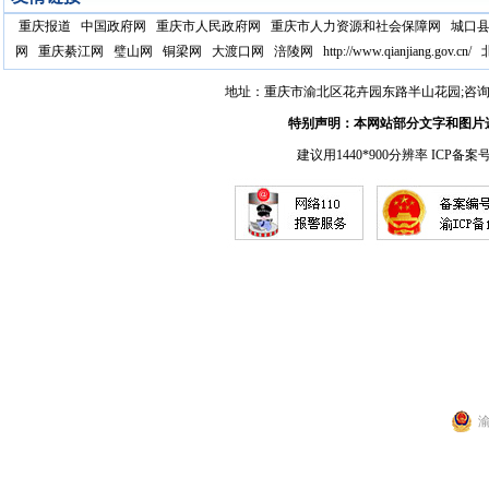
重庆报道
中国政府网
重庆市人民政府网
重庆市人力资源和社会保障网
城口
网
重庆綦江网
璧山网
铜梁网
大渡口网
涪陵网
http://www.qianjiang.gov.cn/
地址：重庆市渝北区花卉园东路半山花园;咨询电话：17
特别声明：本网站部分文字和图片
建议用1440*900分辨率 ICP备案
渝