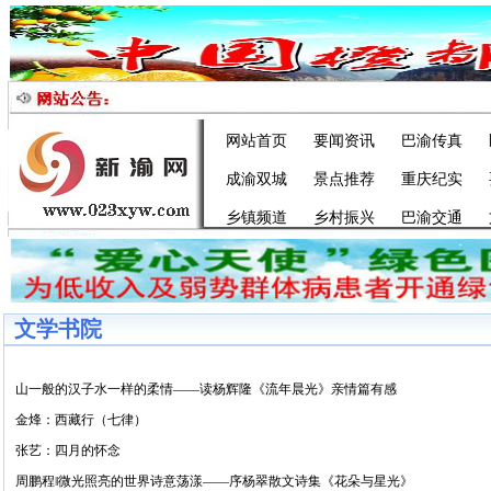
网站首页
要闻资讯
巴渝传真
成渝双城
景点推荐
重庆纪实
乡镇频道
乡村振兴
巴渝交通
文学书院
山一般的汉子水一样的柔情——读杨辉隆《流年晨光》亲情篇有感
金烽：西藏行（七律）
张艺：四月的怀念
周鹏程‖微光照亮的世界诗意荡漾——序杨翠散文诗集《花朵与星光》