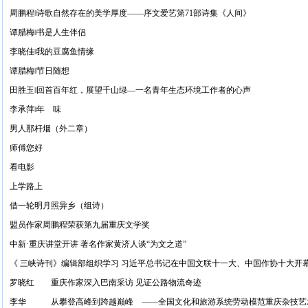
周鹏程‖诗歌自然存在的美学厚度——序文爱艺第71部诗集《人间》
谭腊梅‖书是人生伴侣
李晓佳‖我的豆腐鱼情缘
谭腊梅‖节日随想
田胜玉‖回首百年红，展望千山绿—一名青年生态环境工作者的心声
李承萍‖年 味
男人那杆烟（外二章）
师傅您好
看电影
上学路上
借一轮明月照异乡（组诗）
盟员作家周鹏程荣获第九届重庆文学奖
中新·重庆讲堂开讲 著名作家黄济人谈“为文之道”
《 三峡诗刊》编辑部组织学习 习近平总书记在中国文联十一大、中国作协十大开
罗晓红 重庆作家深入巴南采访 见证公路物流奇迹
李华 从攀登高峰到跨越巅峰 ——全国文化和旅游系统劳动模范重庆杂技艺